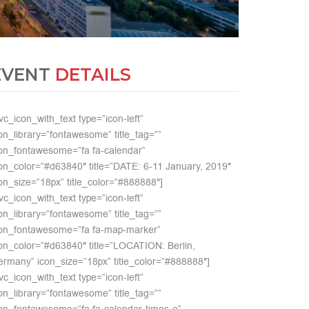
EVENT
DETAILS
vc_icon_with_text type=”icon-left”
on_library=”fontawesome” title_tag=””
on_fontawesome=”fa fa-calendar”
on_color=”#d63840″ title=”DATE: 6-11 January, 2019″
on_size=”18px” title_color=”#888888″]
vc_icon_with_text type=”icon-left”
on_library=”fontawesome” title_tag=””
con_fontawesome=”fa fa-map-marker”
on_color=”#d63840″ title=”LOCATION: Berlin,
rmany” icon_size=”18px” title_color=”#888888″]
vc_icon_with_text type=”icon-left”
on_library=”fontawesome” title_tag=””