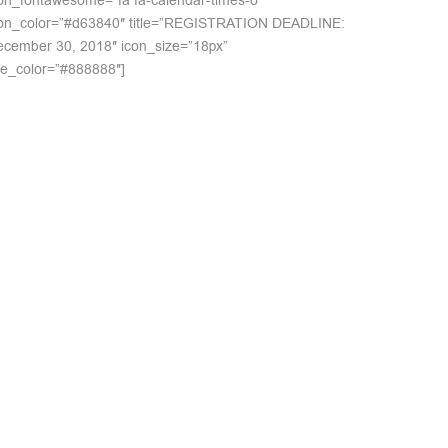
on_fontawesome=”fa fa-calendar-times-o”
con_color=”#d63840″ title=”REGISTRATION DEADLINE:
cember 30, 2018″ icon_size=”18px”
tle_color=”#888888″]