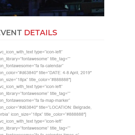
EVENT
DETAILS
vc_icon_with_text type=”icon-left”
on_library=”fontawesome” title_tag=””
on_fontawesome=”fa fa-calendar”
on_color=”#d63840″ title=”DATE: 4-8 April, 2019″
on_size=”18px” title_color=”#888888″]
vc_icon_with_text type=”icon-left”
on_library=”fontawesome” title_tag=””
con_fontawesome=”fa fa-map-marker”
on_color=”#d63840″ title=”LOCATION: Belgrade,
rbia” icon_size=”18px” title_color=”#888888″]
vc_icon_with_text type=”icon-left”
on_library=”fontawesome” title_tag=””