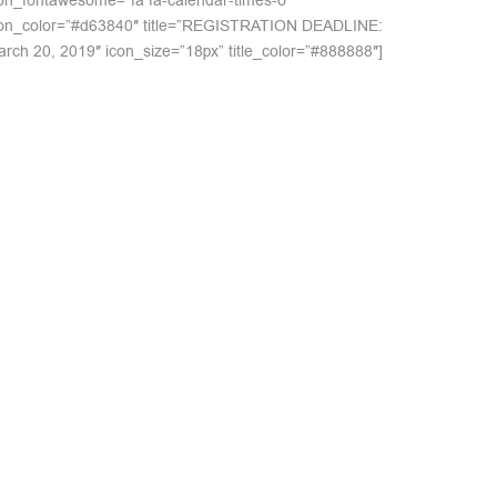
on_fontawesome=”fa fa-calendar-times-o”
con_color=”#d63840″ title=”REGISTRATION DEADLINE:
rch 20, 2019″ icon_size=”18px” title_color=”#888888″]