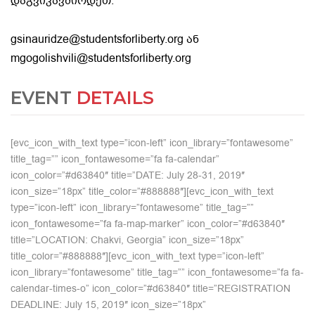
დაგვიკავშირდეთ:
gsinauridze@studentsforliberty.org ან
mgogolishvili@studentsforliberty.org
EVENT
DETAILS
[evc_icon_with_text type=”icon-left” icon_library=”fontawesome”
title_tag=”” icon_fontawesome=”fa fa-calendar”
icon_color=”#d63840″ title=”DATE: July 28-31, 2019″
icon_size=”18px” title_color=”#888888″][evc_icon_with_text
type=”icon-left” icon_library=”fontawesome” title_tag=””
icon_fontawesome=”fa fa-map-marker” icon_color=”#d63840″
title=”LOCATION: Chakvi, Georgia” icon_size=”18px”
title_color=”#888888″][evc_icon_with_text type=”icon-left”
icon_library=”fontawesome” title_tag=”” icon_fontawesome=”fa fa-
calendar-times-o” icon_color=”#d63840″ title=”REGISTRATION
DEADLINE: July 15, 2019″ icon_size=”18px”